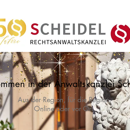
INE ANWALT
KONTAKT
IMPRESSU
ommen in der Anwaltskanzlei Sch
Aus der Region, für die Region.
Online oder vor Ort.