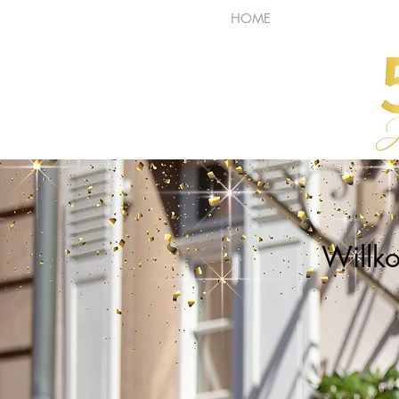
HOME
ONL
Willk