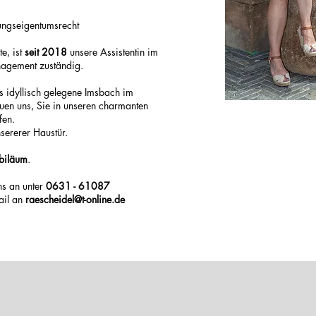
ungseigentumsrecht
e, ist
seit 2018
unsere Assistentin
im
nagement zuständig.
as idyllisch gelegene Imsbach im
en uns, Sie in unseren charmanten
fen.
nsererer Haustür.
ubiläum
.
ns an unter
0631 - 61087
ail an
raescheidel@t-online.de