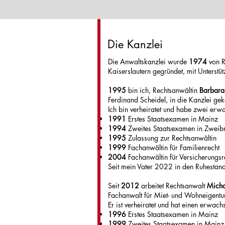
Die Kanzlei
Die Anwaltskanzlei wurde
1974
von 
Kaiserslautern gegründet, mit Unterstü
1995
bin ich, Rechtsanwältin
Barbara 
Ferdinand Scheidel, in die Kanzlei g
Ich bin verheiratet und habe zwei erw
1991
Erstes Staatsexamen in Mainz
1994
Zweites Staatsexamen in Zweib
1995
Zulassung zur Rechtsanwältin
1999
Fachanwältin für Familienrecht
2004
Fachanwältin für Versicherungsr
Seit mein Vater 2022 in den Ruhestand 
Seit
2012
arbeitet Rechtsanwalt
Micha
Fachanwalt für Miet- und Wohneigentu
Er ist verheiratet und hat einen erwac
1996
Erstes Staatsexamen in Mainz
1999
Zweites Staatsexamen in Mainz