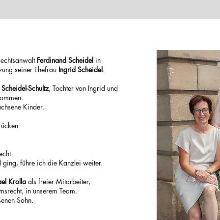
Rechtsanwalt
Ferdinand Scheidel
in
tzung seiner Ehefrau
Ingrid Scheidel
.
Scheidel-Schultz
, Tochter von Ingrid und
ekommen.
achsene Kinder.
rücken
echt
ging, führe ich die Kanzlei weiter.
el Krolla
als freier Mitarbeiter,
msrecht, in unserem Team.
hsenen Sohn.